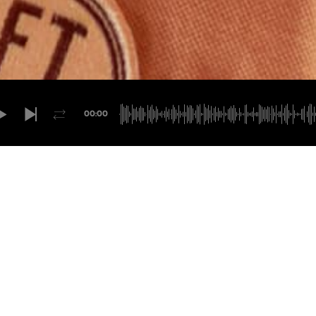
00:00
BANDE-ANNONCE