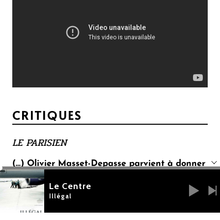
CRITIQUES
LE PARISIEN
(…) Olivier Masset-Depasse parvient à donner
une charge émotionnelle intense à une
Le Centre
histoire tristement ordinaire, comme celles
Illégal
qu’on nous relate à longueur de journaux
télévisés.