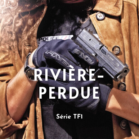
RIVIÈRE-
PERDUE
Série TF1