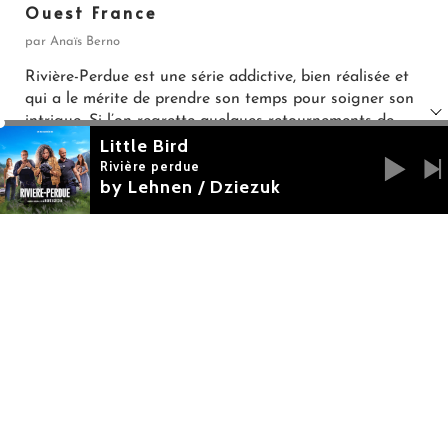
Ouest France
par Anaïs Berno
Rivière-Perdue est une série addictive, bien réalisée et
qui a le mérite de prendre son temps pour soigner son
intrigue. Si l’on regrette quelques retournements de
Little Bird
situation de trop, on ne boude pas son plaisir face à
cet ensemble efficace.
Rivière perdue
by Lehnen / Dziezuk
Télé 7 Jours
Rebondissements inattendus, casting parfait et
intrigues divinement ficelées donne à cette nouvelle
série un goût addictif.
Télé Loisirs